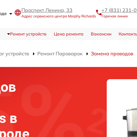
Проспект Ленина, 33
+7 (831) 231-
роде
Адрес сервисного центра Morphy Richards
Горячая линия
Ремонт устройств
Цена ремонта
Вакансии
Контакт
ог устройств
Ремонт Пароварок
Замена проводов
дов
s в
роде