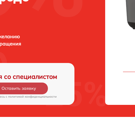
 желанию
бращения
я со специалистом
Оставить заявку
есь c
политикой конфиденциальности