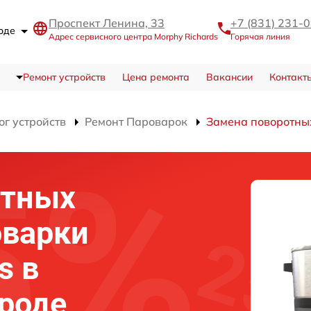
Проспект Ленина, 33
+7 (831) 231-
роде
Адрес сервисного центра Morphy Richards
Горячая линия
Ремонт устройств
Цена ремонта
Вакансии
Контакт
ог устройств
Ремонт Пароварок
Замена поворотны
отных
оварки
s в
роде