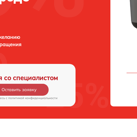
 желанию
бращения
я со специалистом
Оставить заявку
есь c
политикой конфиденциальности