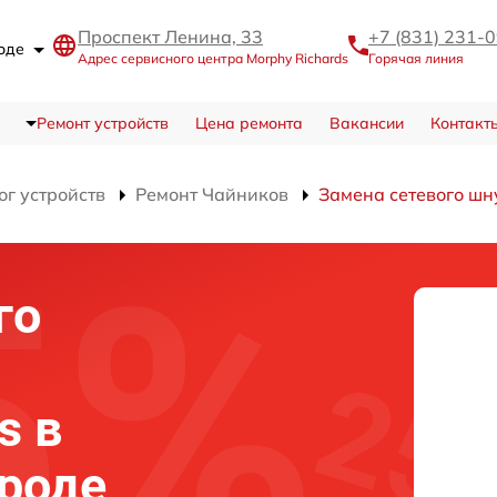
Проспект Ленина, 33
+7 (831) 231-
роде
Адрес сервисного центра Morphy Richards
Горячая линия
Ремонт устройств
Цена ремонта
Вакансии
Контакт
ог устройств
Ремонт Чайников
Замена сетевого шн
го
а
s в
роде