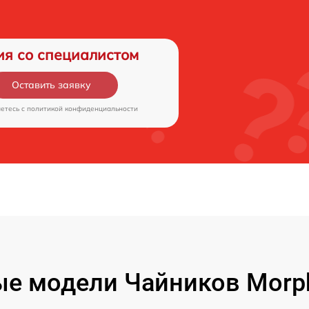
ия со специалистом
Оставить заявку
аетесь c
политикой конфиденциальности
е модели Чайников Morph